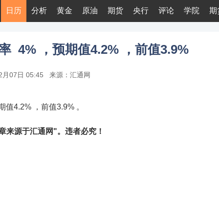
日历
分析
黄金
原油
期货
央行
评论
学院
期
 4% ，预期值4.2% ，前值3.9%
2月07日 05:45
来源：汇通网
4.2% ，前值3.9% 。
章来源于汇通网"。违者必究！