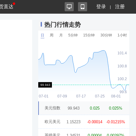
货直达
登录
注册
热门行情走势
日
周
月
5分钟
15分钟
30分钟
1小时
美元指数
99.943
0.025
0.025%
欧元美元
1.15223
-0.00014
-0.01215%
英镑美元
1.34531
0.00004
0.00297%