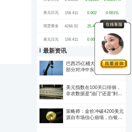
美元日元
158.411
0.002
0.001%
现货黄金
4266.02
25.47
0.60%
美元日元
158.411
0.002
0.001%
最新资讯
巴西25亿桶大油田开发，可
部分对冲中东供应冲击缓解
油价上行压力
美元指数在100关口徘徊，
非农数据是“油门”还是“刹
车”？
策略师：金价冲破4200美元
源自市场信心崩塌，白银可
能迎来更大涨幅