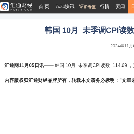
首 页
7x24快讯
行情
要闻
韩国 10月 未季调CPI读数 1
2024年11月0
汇通网11月05日讯——
韩国 10月 未季调CPI读数 114.69 ，
内容版权归汇通财经品牌所有，转载本文请务必标明："文章