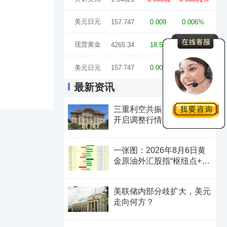
美元日元
157.747
0.009
0.006%
现货黄金
4265.34
18.55
0.44%
美元日元
157.747
0.009
0.006%
最新资讯
三重利空共振，美元兑瑞郎
开启调整行情
一张图：2026年8月6日黄
金原油外汇股指“枢纽点+多
空持仓信号”一览
美联储内部分歧扩大，美元
走向何方？