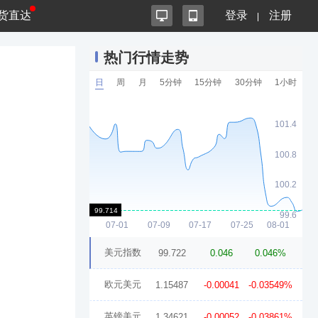
货直达
登录
注册
热门行情走势
日
周
月
5分钟
15分钟
30分钟
1小时
美元指数
99.722
0.046
0.046%
欧元美元
1.15487
-0.00041
-0.03549%
英镑美元
1.34621
-0.00052
-0.03861%