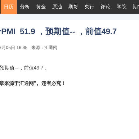
日历
分析
黄金
原油
期货
央行
评论
学院
期
MI 51.9 ，预期值-- ，前值49.7
3月05日 16:45
来源：汇通网
预期值-- ，前值49.7 。
章来源于汇通网"。违者必究！