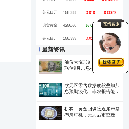
美元日元
158.399
-0.010
-0.006%
现货黄金
4256.60
16.05
0.38%
美元日元
158.399
-0.010
-0.006%
最新资讯
油价大涨加剧通胀担忧，美
联储9月加息概率过半，澳
元后市怎么走？
欧元区零售数据疲软叠加加
息预期淡化，非农报告能给
欧元“解围”吗？
机构：黄金回调接近尾声是
布局时机，美元后市或走弱
转为利多因素