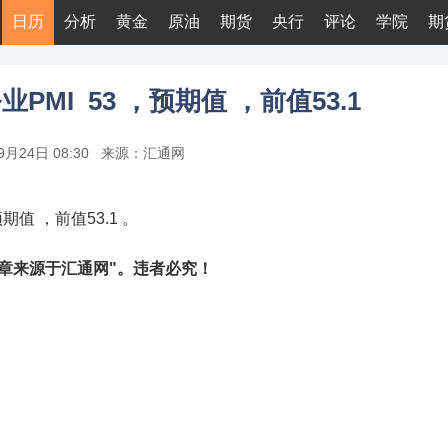
日历
分析
黄金
原油
期货
央行
评论
学院
期
务业PMI 53 ，预期值 ，前值53.1
9月24日 08:30
来源：汇通网
预期值 ，前值53.1 。
章来源于汇通网"。违者必究！