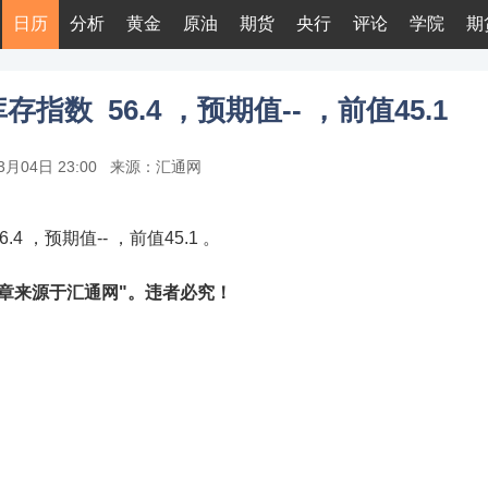
日历
分析
黄金
原油
期货
央行
评论
学院
期
指数 56.4 ，预期值-- ，前值45.1
3月04日 23:00
来源：汇通网
4 ，预期值-- ，前值45.1 。
章来源于汇通网"。违者必究！