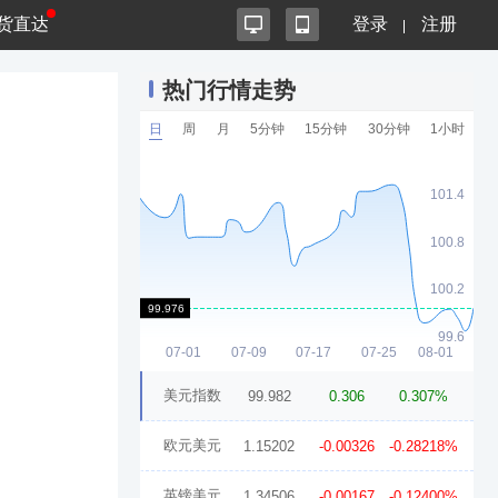
货直达
登录
注册
热门行情走势
日
周
月
5分钟
15分钟
30分钟
1小时
美元指数
99.982
0.306
0.307%
欧元美元
1.15202
-0.00326
-0.28218%
英镑美元
1.34506
-0.00167
-0.12400%