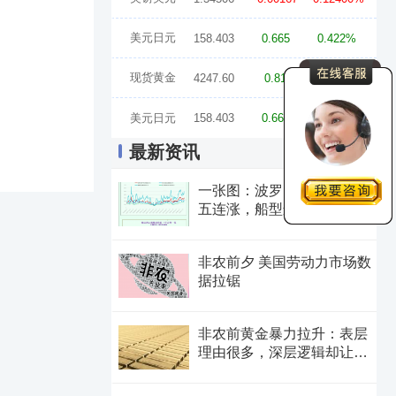
美元日元
158.403
0.665
0.422%
现货黄金
4247.60
0.81
0.02%
美元日元
158.403
0.665
0.422%
最新资讯
一张图：波罗的海指数止步
五连涨，船型运价显著分
化，市场结构性特征凸显
非农前夕 美国劳动力市场数
据拉锯
非农前黄金暴力拉升：表层
理由很多，深层逻辑却让人
困惑