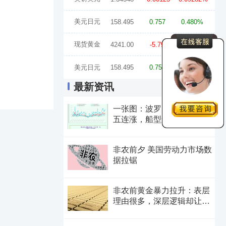
美元日元
158.495
0.757
0.480%
现货黄金
4241.00
-5.79
-0.14%
美元日元
158.495
0.757
0.480%
最新资讯
一张图：波罗的海指数止步
五连涨，船型运价显著分
化，市场结构性特征凸显
非农前夕 美国劳动力市场数
据拉锯
非农前黄金暴力拉升：表层
理由很多，深层逻辑却让人
困惑