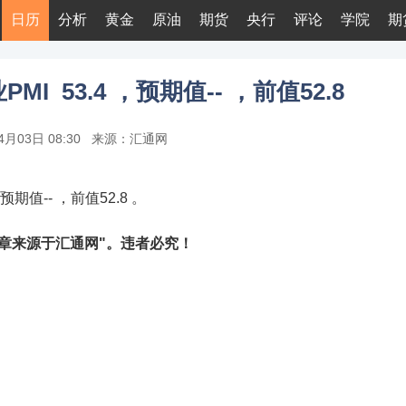
日历
分析
黄金
原油
期货
央行
评论
学院
期
PMI 53.4 ，预期值-- ，前值52.8
4月03日 08:30
来源：汇通网
，预期值-- ，前值52.8 。
章来源于汇通网"。违者必究！