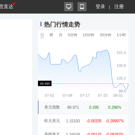
货直达
登录
注册
热门行情走势
日
周
月
5分钟
15分钟
30分钟
1小时
美元指数
99.971
0.295
0.296%
欧元美元
1.15193
-0.00335
-0.28997%
英镑美元
1.34548
-0.00125
-0.09282%