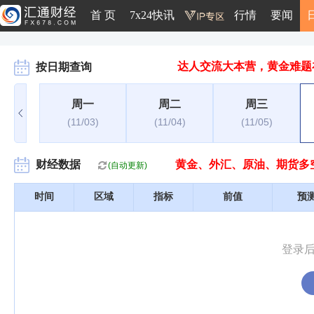
首 页
7x24快讯
行情
要闻
达人交流大本营，黄金难题
按日期查询
周一
周二
周三
(11/03)
(11/04)
(11/05)
财经数据
黄金、外汇、原油、期货多
(自动更新)
时间
区域
指标
前值
预
登录