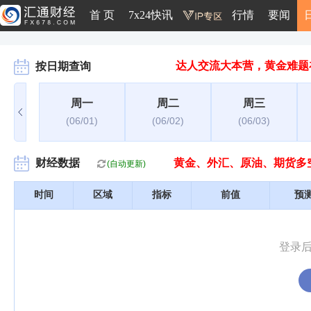
首 页
7x24快讯
行情
要闻
达人交流大本营，黄金难题
按日期查询
周一
周二
周三
(06/01)
(06/02)
(06/03)
财经数据
黄金、外汇、原油、期货多
(自动更新)
时间
区域
指标
前值
预
登录