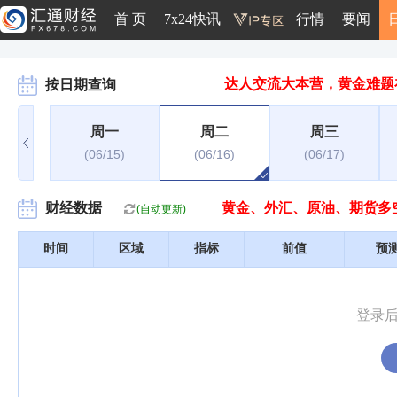
首 页
7x24快讯
行情
要闻
达人交流大本营，黄金难题
按日期查询
周一
周二
周三
(06/15)
(06/16)
(06/17)
财经数据
黄金、外汇、原油、期货多
(自动更新)
时间
区域
指标
前值
预
登录