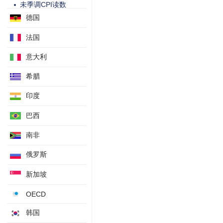
未季调CPI读数
德国
季调后CPI月率
法国
意大利
希腊
印度
巴西
南非
俄罗斯
新加坡
OECD
韩国