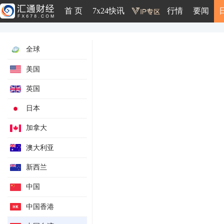
首 页
7x24快讯
行情
要闻
全球
美国
英国
日本
加拿大
澳大利亚
新西兰
经常帐
CPI年率
中国
外销订单年率
中国香港
失业率