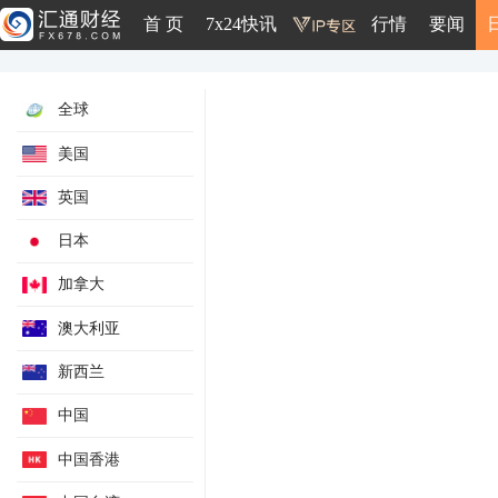
首 页
7x24快讯
行情
要闻
全球
美国
英国
日本
加拿大
澳大利亚
新西兰
中国
中国香港