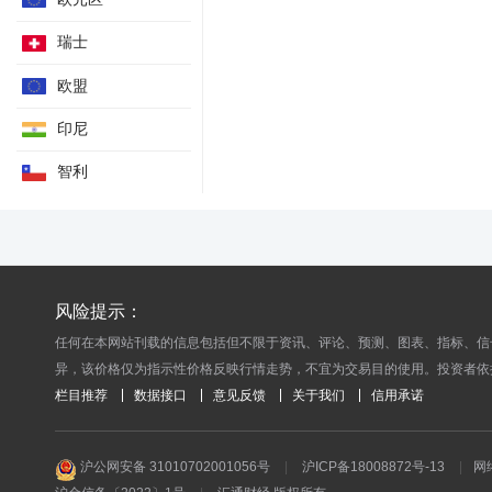
瑞士
欧盟
印尼
智利
风险提示：
任何在本网站刊载的信息包括但不限于资讯、评论、预测、图表、指标、信
异，该价格仅为指示性价格反映行情走势，不宜为交易目的使用。投资者依
栏目推荐
数据接口
意见反馈
关于我们
信用承诺
沪公网安备 31010702001056号
|
沪ICP备18008872号-13
|
网