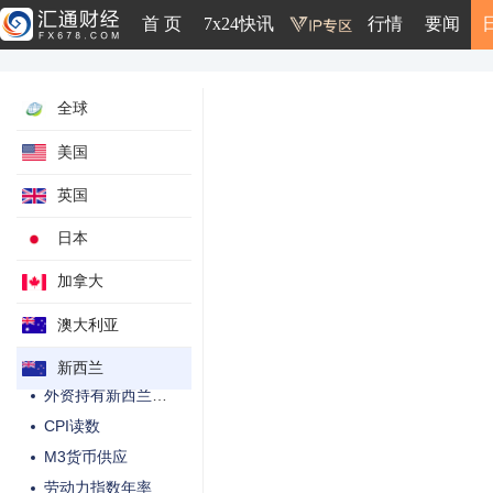
首 页
7x24快讯
行情
要闻
RBNZ部门因子-消费价格年率
出口量-季调后
进口价格-季调后
全球
出口价格-季调后
滚动年度经常账户收支
美国
OBEGAL经营结余预测额
英国
净债务占GDP比重预测
日本
预算现金余额
GDP年化季率-生产法未季调
加拿大
GDP季率-支出法季调后
澳大利亚
NZIER信心指数
NZIER-QSBO产能利用率
新西兰
外资持有新西兰公债比例
CPI读数
M3货币供应
劳动力指数年率