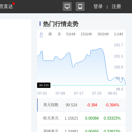
货直达
登录
注册
热门行情走势
日
周
月
5分钟
15分钟
30分钟
1小时
美元指数
99.524
-0.394
-0.394%
欧元美元
1.15621
0.00384
0.33323%
英镑美元
1.34982
0.00455
0.33822%