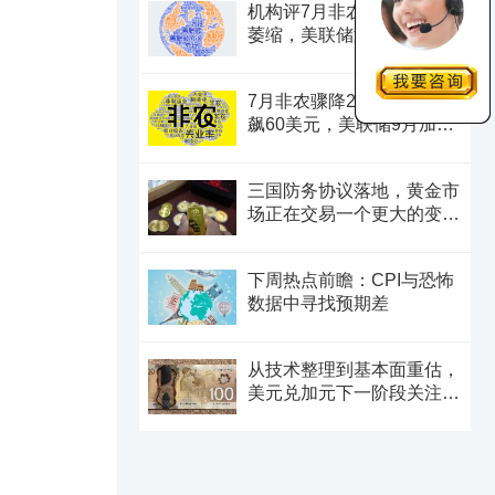
机构评7月非农：就业意外
萎缩，美联储迎政策难题
7月非农骤降2.3万！金价狂
飙60美元，美联储9月加息
预期瞬间崩塌
三国防务协议落地，黄金市
场正在交易一个更大的变
量？
下周热点前瞻：CPI与恐怖
数据中寻找预期差
从技术整理到基本面重估，
美元兑加元下一阶段关注焦
点浮现