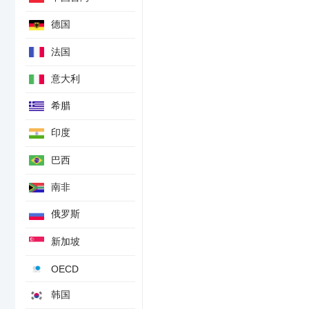
未来一年通胀率预期
短期外国到访者与海外游客年率-未季调
德国
贸易条件季率-未季调
法国
电子卡零售销售月率
意大利
永久长期移民净流入预估-季调后
ANZ商品价格指数年率-纽元计价
希腊
ANZ商品价格指数-纽元计价
印度
巴西
南非
俄罗斯
新加坡
OECD
韩国