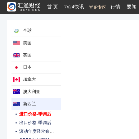
ANZ商业信心指数
首 页
7x24快讯
行情
要闻
ANZ商业活动前景指数
ANZ商品价格指数月率-纽元计价
季调后所有建筑价值
全球
ANZ消费者信心指数
美国
ANZ消费者信心指数月率
西太平洋消费者信心指数
英国
ANZ招聘广告月率
日本
未来两年通胀率预期
信用卡支出年率
加拿大
信用卡支出月率
澳大利亚
RBNZ部门因子-消费价格年率
新西兰
出口量-季调后
进口价格-季调后
出口价格-季调后
滚动年度经常账户收支