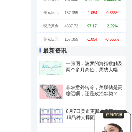
美元日元
157.355
-1.054
-0.665%
现货黄金
4337.72
97.17
2.29%
美元日元
157.355
-1.054
-0.665%
最新资讯
一张图：波罗的海指数触及
两个多月高位，周线大幅收
涨
非农意外转冷，美联储是高
瞻远瞩，还是政治默契？
8月7日美市更新支撑阻力：
18品种支撑阻力(金银铂钯
原油天然气铜及十大货币
对)