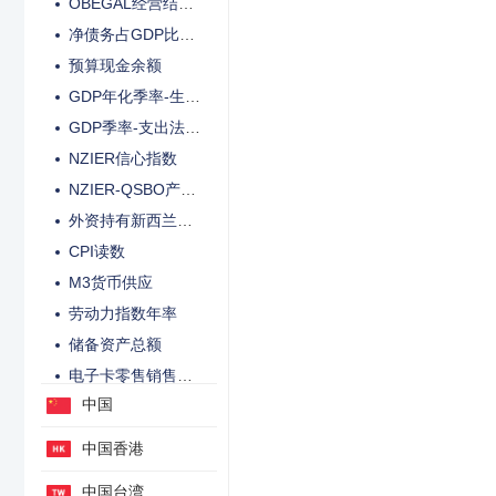
OBEGAL经营结余预测额
净债务占GDP比重预测
预算现金余额
GDP年化季率-生产法未季调
GDP季率-支出法季调后
NZIER信心指数
NZIER-QSBO产能利用率
外资持有新西兰公债比例
CPI读数
M3货币供应
劳动力指数年率
储备资产总额
电子卡零售销售年率
中国
看好当期货币条件净比例
看好下一季度货币条件的净比例
中国香港
看好未来1年货币条件的净比例
中国台湾