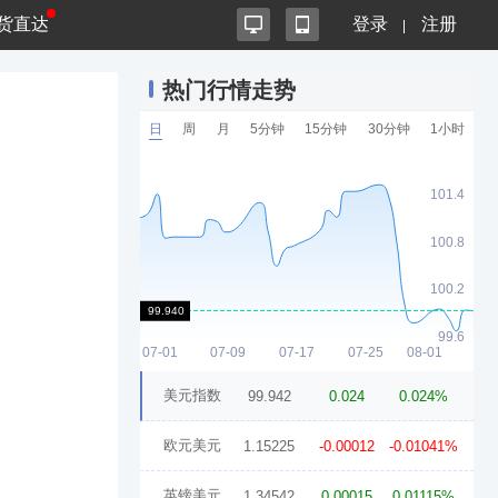
货直达
登录
注册
热门行情走势
日
周
月
5分钟
15分钟
30分钟
1小时
美元指数
99.942
0.024
0.024%
欧元美元
1.15225
-0.00012
-0.01041%
英镑美元
1.34542
0.00015
0.01115%