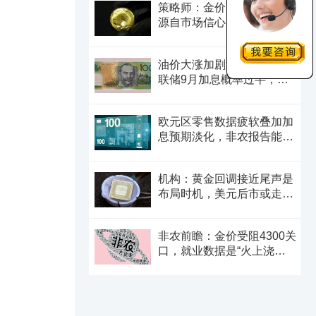
策略师：金价冲破4200美元
源自市场信心崩塌，白银可
能迎来更大涨幅
油价大涨加剧通胀担忧，美
联储9月加息概率过半，澳
元后市怎么走？
欧元区零售数据疲软叠加加
息预期淡化，非农报告能给
欧元“解围”吗？
机构：黄金回调接近尾声是
布局时机，美元后市或走弱
转为利多因素
非农前瞻：金价受阻4300关
口，就业数据是“火上浇
油”还是“釜底抽薪”？