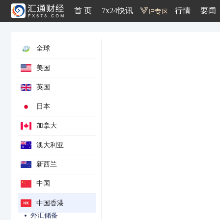
首 页
7x24快讯
行情
要闻
全球
综合CPI年率
美国
贸易帐
英国
出口年率
进口年率
日本
GDP季率
加拿大
GDP年率
澳大利亚
零售销售额年率
零售销售量年率
新西兰
季调后失业率
中国
货币供应M3年率
SPGI发布PMI
中国香港
外汇储备