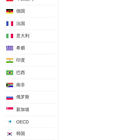
德国
法国
意大利
希腊
印度
巴西
南非
俄罗斯
新加坡
OECD
韩国