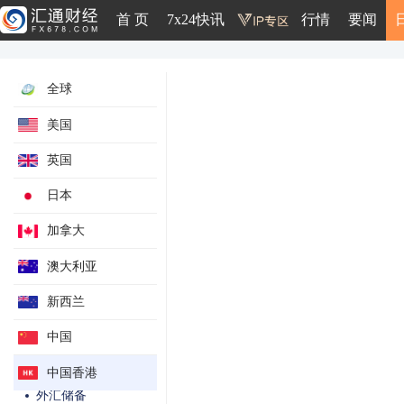
首 页
7x24快讯
行情
要闻
全球
综合CPI年率
美国
贸易帐
英国
出口年率
进口年率
日本
GDP季率
加拿大
GDP年率
澳大利亚
零售销售额年率
零售销售量年率
新西兰
季调后失业率
中国
货币供应M3年率
SPGI发布PMI
中国香港
外汇储备