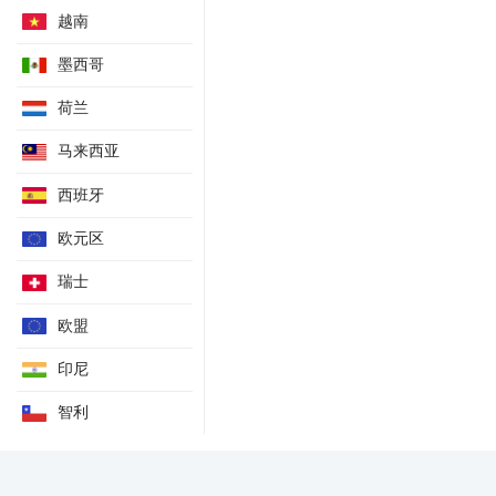
越南
墨西哥
荷兰
马来西亚
西班牙
欧元区
瑞士
欧盟
印尼
智利