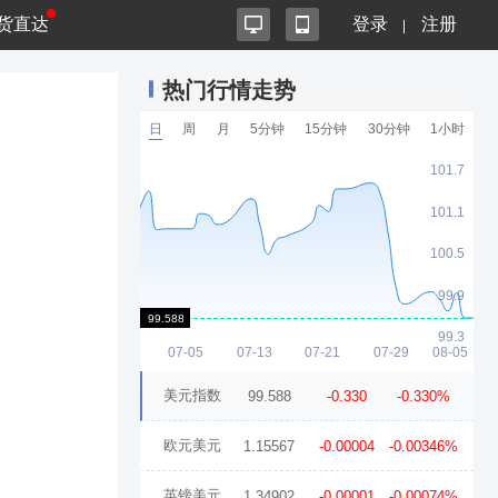
货直达
登录
注册
热门行情走势
日
周
月
5分钟
15分钟
30分钟
1小时
美元指数
99.588
-0.330
-0.330%
欧元美元
1.15567
-0.00004
-0.00346%
英镑美元
1.34902
-0.00001
-0.00074%