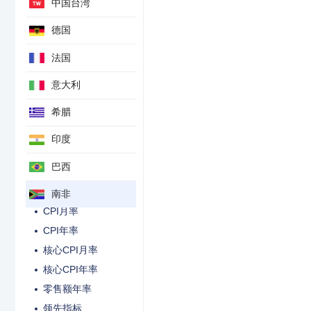
中国台湾
未季调CPI读数
德国
央行优惠利率-贷款基础利率
新汽车销售总量
法国
汇丰银行整体经济PMI
意大利
黄金与外汇储备净额
希腊
黄金与外汇储备总额
失业率-未季调
印度
GDP年率-未季调
巴西
经常账户-季调后
经常账户占GDP比重-季调后
南非
CPI月率
CPI年率
核心CPI月率
核心CPI年率
零售额年率
领先指标