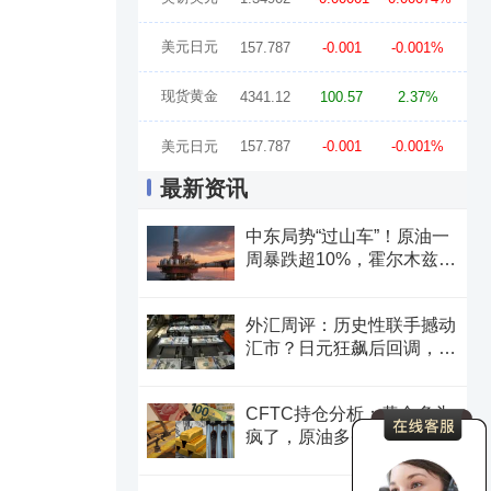
美元日元
157.787
-0.001
-0.001%
现货黄金
4341.12
100.57
2.37%
美元日元
157.787
-0.001
-0.001%
最新资讯
中东局势“过山车”！原油一
周暴跌超10%，霍尔木兹海
峡谈判成最大变数
外汇周评：历史性联手撼动
汇市？日元狂飙后回调，非
农意外爆冷，美元刷新七周
低点
CFTC持仓分析：黄金多头
疯了，原油多头跑了，日元
空头投降了！