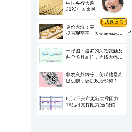
中国央行大购金力度，创下
2023年以来最大月度购金规
模
金价大涨：美国非农就业数
据表现平平，美联储加息预
期遭重创
一张图：波罗的海指数触及
两个多月高位，周线大幅收
涨
非农意外转冷，美联储是高
瞻远瞩，还是政治默契？
8月7日美市更新支撑阻力：
18品种支撑阻力(金银铂钯
原油天然气铜及十大货币
对)