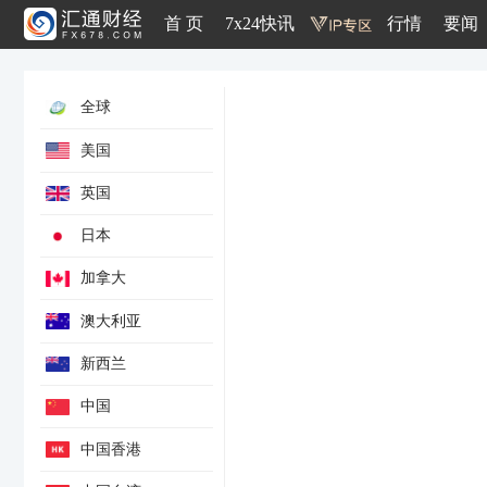
首 页
7x24快讯
行情
要闻
全球
美国
英国
黄金产量年率
日本
央行基准利率-回购利率
矿业产量未季调年率
加拿大
矿业产量季调后月率
澳大利亚
铂族金属产量未季调年率
GDP年化季率-季调后
新西兰
年度预算收支占GDP比重
中国
年度预算收支
中国香港
总失业人数-未季调
GDP季率-季调后