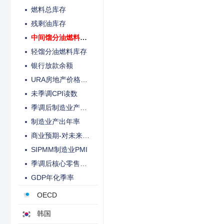
燃料总库存
残剩油库存
中间馏分油燃料库存
轻馏分油燃料库存
银行放款余额
URA房地产价格指数季率
未季调CPI读数
季调后制造业产出月率
制造业产出年率
商业预期-对未来6个月制造业乐观净比例
SIPMM制造业PMI
季调后核心零售销售月率
GDP年化季率
OECD
韩国