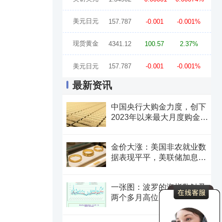
美元日元
157.787
-0.001
-0.001%
现货黄金
4341.12
100.57
2.37%
美元日元
157.787
-0.001
-0.001%
最新资讯
中国央行大购金力度，创下
2023年以来最大月度购金规
模
金价大涨：美国非农就业数
据表现平平，美联储加息预
期遭重创
一张图：波罗的海指数触及
两个多月高位，周线大幅收
涨