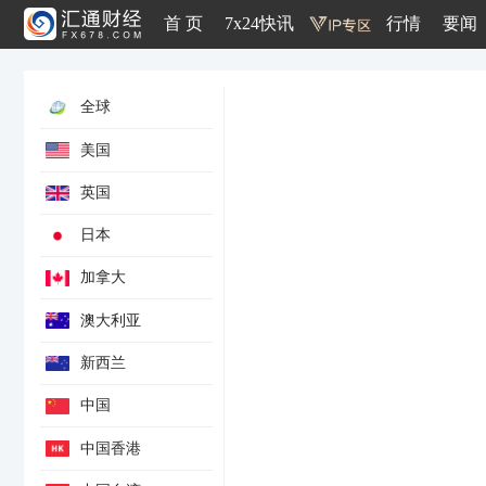
首 页
7x24快讯
行情
要闻
全球
美国
英国
日本
加拿大
澳大利亚
新西兰
中国
M1货币供应年率
中国香港
M2货币供应年率