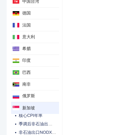
中国台湾
CPI年率
德国
CPI月率
废弃重复年率1-见制造业产出
法国
废弃重复月率1-见制造业产出
意大利
季调后失业率
GDP年率
希腊
季调后GDP季率
印度
零售销售年率
巴西
核心零售销售年率
外汇储备
南非
废弃重复月率2-见制造业产出
俄罗斯
废弃重复年率2-见制造业产出
季调后零售销售月率
新加坡
核心CPI年率
季调后非石油出口NODX月率
非石油出口NODX年率