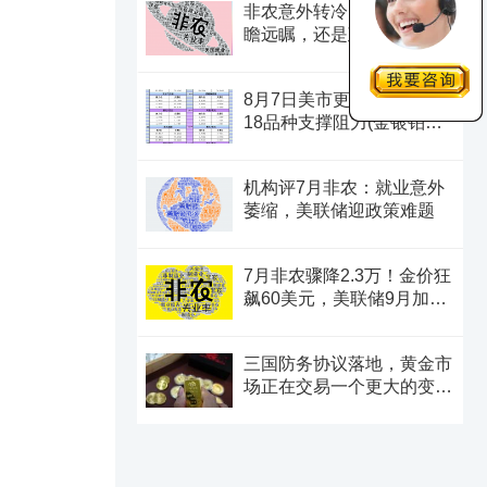
非农意外转冷，美联储是高
瞻远瞩，还是政治默契？
8月7日美市更新支撑阻力：
18品种支撑阻力(金银铂钯
原油天然气铜及十大货币
对)
机构评7月非农：就业意外
萎缩，美联储迎政策难题
7月非农骤降2.3万！金价狂
飙60美元，美联储9月加息
预期瞬间崩塌
三国防务协议落地，黄金市
场正在交易一个更大的变
量？