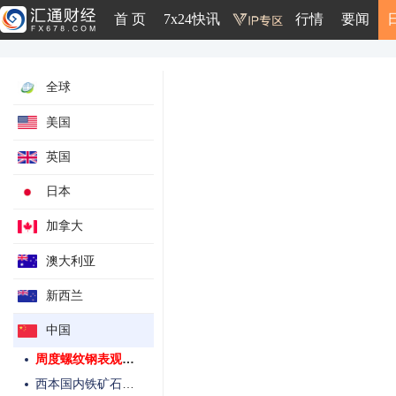
上期所每日仓单变动-白银
首 页
7x24快讯
行情
要闻
钢银全国城市总库存量
全国主要油厂大豆压榨开机率
全球
全国主要油厂大豆压榨量
全国主要油厂豆粕库存
美国
全国重点地区豆油商业库存
英国
全国重点地区棕榈油商业库存
国内菜油库存
日本
找钢网全国建材厂库
加拿大
找钢网全国建材社库
找钢网全国建材产量
澳大利亚
周度螺纹钢厂库存
新西兰
周度螺纹钢社会库存
中国
周度螺纹钢产量
周度螺纹钢表观需求
西本国内铁矿石港口存量