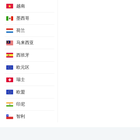
华南港口甲醇库存变动
越南
西北港口甲醇库存变动
墨西哥
甲醇港口库存
荷兰
甲醇港口库存变动
非洲贸易指数
马来西亚
非洲贸易规模指标
西班牙
非洲贸易密切指标
非洲贸易结构指标
欧元区
非洲贸易潜力指标
瑞士
非洲贸易活力指标
欧盟
IAI原铝产量
周度豆粕库存
印尼
周度菜粕库存
智利
豆油港口库存
尿素企业库存
尿素企业开工率