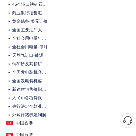
45个港口铁矿石库存
商业银行结售汇-银行代客
黄金储备-美元计价
全国主要油厂大豆库存
全社会用电量年率-每月
全社会用电量-每月
天然气进口-能源
铜矿砂及其精矿进口-金属原料
全国发电装机容量-年初至今
全国发电装机容量年率-年初至今
新建住宅售价指数年率-未季调
人民币各项贷款余额年率
央行法定存款准备金率
外购仔猪养殖利润
中国香港
自繁自养生猪养殖利润
全年GDP年率-不变价计
中国台湾