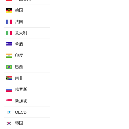
全年GDP总量
德国
年度全社会用电量年率
进口大豆港口库存
法国
钢铁行业PMI
意大利
上期所每日仓单变动-铅
希腊
上期所每日仓单变动-镍
上期所每日仓单变动-锡
印度
上期所每日仓单变动-氧化铝
巴西
上期所每日仓单变动-线材
上期所每日仓单变动-热轧卷板
南非
上期所每日仓单变动-不锈钢
俄罗斯
上期所每日仓单变动-燃料油
新加坡
上期所每日仓单变动-石油沥青
上期所每日仓单变动-20号胶
OECD
上期所每日仓单变动-纸浆
韩国
华东港口甲醇库存