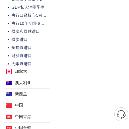
GDP私人消费季率
央行口径核心CPI年率
央行10年期国债收益率目标YCC
煤炭和煤球进口
煤炭进口
炼焦煤进口
能源煤进口
无烟煤进口
加拿大
粗钢产量
热轧钢产量
澳大利亚
坯铁产量
新西兰
PAJ商业原油库存变动
央行短观小型企业资本支出预估
中国
第三产业活动月率-未季调
中国香港
不含食品与能源的CPI年率
中国台湾
全国核心-核心CPI月率