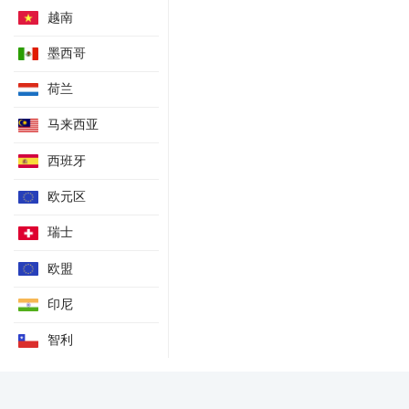
越南
设备利用率指数年率-未季调
生产能力指数
墨西哥
生产能力指数月率
荷兰
生产能力指数年率
马来西亚
PAJ汽油库存变动-GAS
PAJ石脑油库存变动-NAP
西班牙
PAJ煤油库存变动-KER
欧元区
PAJ精炼厂平均开工率
新屋开工年化总数-季调后
瑞士
央行政策基准利率上限
欧盟
METI原油进口年率
印尼
METI总油品销售年率
METI汽油销售年率
智利
METI煤油销售年率
★废弃重复 隔夜拆借利率
大型制造商料本财年美元兑日元均值