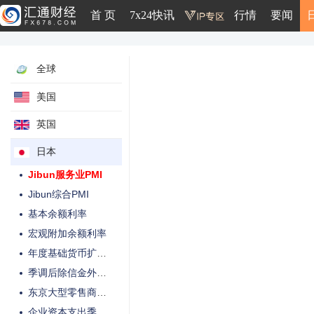
首 页
7x24快讯
行情
要闻
零售销售
库存装船比月率
装船月率
全球
所有家庭支出月率
受薪者家庭支出年率
美国
东京CPI月率
英国
全国CPI月率
日本
BSI大型非制造业信心指数
Jibun服务业PMI
Jibun综合PMI
基本余额利率
宏观附加余额利率
年度基础货币扩容规模
季调后除信金外银行贷款年率
东京大型零售商销售年率
企业资本支出季率-GDP分项