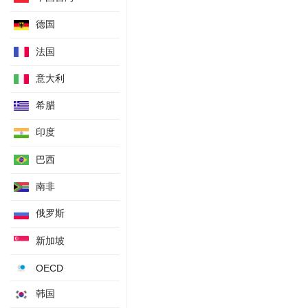
未季调CPI读数
德国
不含新鲜食品的CPI读数
法国
扣除食品与能源的季调后CPI读数
不含食品与能源的东京CPI月率
意大利
工业生产未来1个月月率预估
希腊
工业生产未来2个月月率预估
印度
经常帐分项-商品
贸易收支-央行基于海关数据季调后
巴西
M2货币供应量
南非
季调后L广义货币
央行短观小型制造业景气展望
俄罗斯
央行短观小型非制造业景气展望
新加坡
GDP外需季率-日历调整及季调后
不含食品与能源的东京CPI年率
OECD
第三产业活动年率
韩国
央行设定超额准备金利率