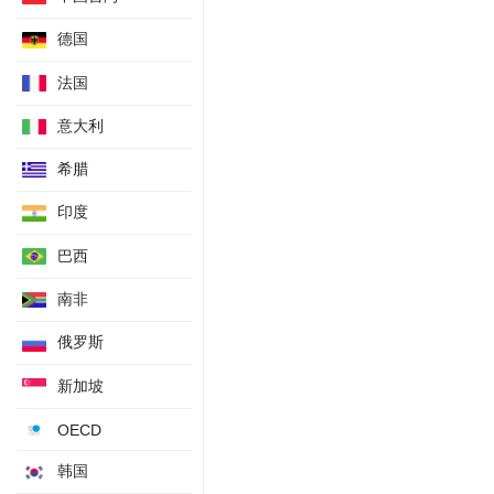
央行短观小型非制造业指数
德国
超市销售年率
法国
央行短观大型制造业景气展望
央行短观大型非制造业景气展望
意大利
实际薪资收入年率
希腊
基础货币额
印度
央行短观所有产业指数
加班工资年率
巴西
央行公布会议纪要
南非
货币供应M2+CD年率
广义货币流动性年率
俄罗斯
库存月率
新加坡
设备利用率指数-季调后
领先指标读数变动
OECD
同步指标读数变动
韩国
商品进口-未季调