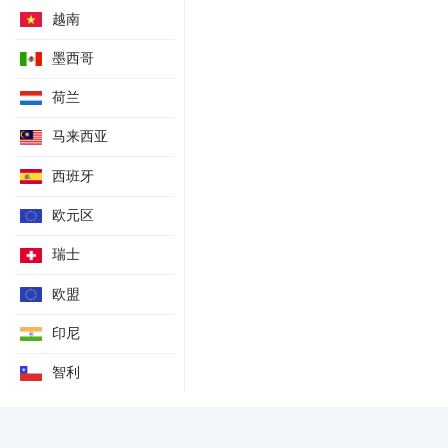
越南
商品出口-未季调
Jibun制造业PMI
墨西哥
企业服务价格指数月率
荷兰
大型零售企业销售额年率
马来西亚
零售销售
库存装船比月率
西班牙
装船月率
欧元区
所有家庭支出月率
受薪者家庭支出年率
瑞士
东京CPI月率
欧盟
全国CPI月率
印尼
BSI大型非制造业信心指数
Jibun服务业PMI
智利
Jibun综合PMI
基本余额利率
宏观附加余额利率