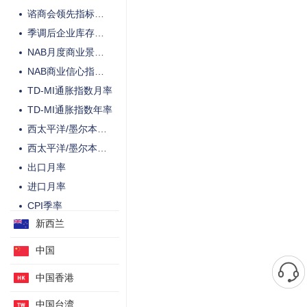
谘商会领先指标月率
季调后企业库存季率
NAB月度商业景气指数
NAB商业信心指数月率
TD-MI通胀指数月率
TD-MI通胀指数年率
西太平洋/墨尔本消费者信心指数月率
西太平洋/墨尔本消费者信心指数
出口月率
进口月率
CPI季率
新西兰
私营企业贷款月率
私营企业贷款年率
中国
CPI年率
中国香港
出口物价指数季率
进口物价指数季率
中国台湾