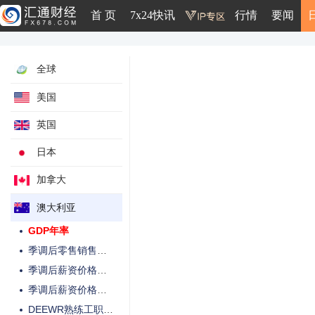
季调后房屋贷款许可额月率
首 页
7x24快讯
行情
要闻
季调后投资房屋贷款许可额月率
商品及服务贸易帐
全球
季调后ANZ总招聘广告月率
兼职就业人口变动
美国
全职就业人口变动
英国
就业人口变动
季调后就业参与率
日本
季调后失业率
加拿大
Westpac领先指标月率
澳大利亚
季调后GDP季率
GDP年率
季调后零售销售月率
季调后薪资价格指数季率
季调后薪资价格指数年率
DEEWR熟练工职位空缺月率