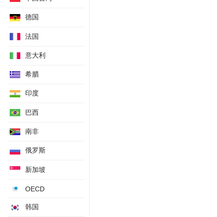
企业获利季率
德国
季调后新车销售月率
法国
季调后新车销售年率
PPI季率
意大利
PPI年率
希腊
零售销售季率
NAB季度商业景气指数
印度
现金利率
巴西
季调后ANZ总招聘广告年率
南非
季调后ANZ网络招聘广告年率
季调后ANZ网络招聘广告月率
俄罗斯
季调后ANZ报纸招聘广告月率
新加坡
澳洲联储会议纪要
DEEWR熟练工职位空缺指数
OECD
谘商会领先指标
韩国
进口物价指数年率