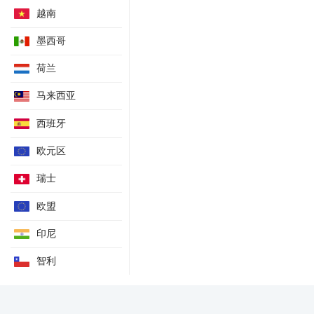
越南
出口物价指数年率
季调后私营营建许可年率
墨西哥
季调后私营营建许可月率
荷兰
营建完工年率
私人新增资本支出年率
马来西亚
季调后企业库存年率
西班牙
企业获利年率
欧元区
ANZ消费者信心指数
HIA私人新住房销售月率
瑞士
季调后自住房屋贷款许可额月率
欧盟
投资房贷款值月率
住房贷款值月率
印尼
自住房贷款值月率
智利
RBA外汇交易-市场渠道
RBA外汇交易-其他
RBA外汇交易-政府