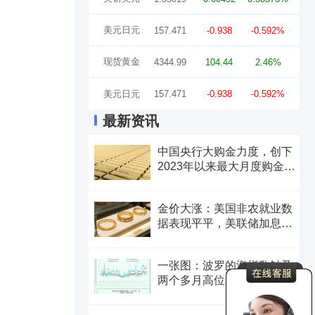
美元日元
157.471
-0.938
-0.592%
现货黄金
4344.99
104.44
2.46%
美元日元
157.471
-0.938
-0.592%
最新资讯
中国央行大购金力度，创下
2023年以来最大月度购金规
模
金价大涨：美国非农就业数
据表现平平，美联储加息预
期遭重创
一张图：波罗的海指数触及
两个多月高位，周线大幅收
涨