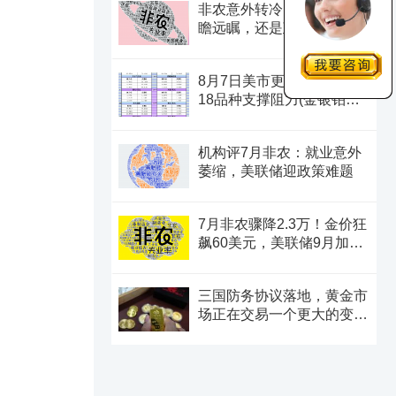
非农意外转冷，美联储是高
瞻远瞩，还是政治默契？
8月7日美市更新支撑阻力：
18品种支撑阻力(金银铂钯
原油天然气铜及十大货币
对)
机构评7月非农：就业意外
萎缩，美联储迎政策难题
7月非农骤降2.3万！金价狂
飙60美元，美联储9月加息
预期瞬间崩塌
三国防务协议落地，黄金市
场正在交易一个更大的变
量？