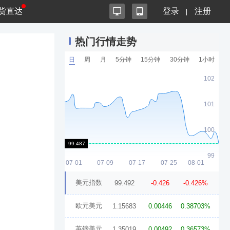
货直达
登录
注册
热门行情走势
日
周
月
5分钟
15分钟
30分钟
1小时
美元指数
99.492
-0.426
-0.426%
欧元美元
1.15683
0.00446
0.38703%
英镑美元
1.35019
0.00492
0.36573%