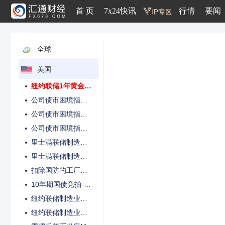
纽约联储1年汽油通胀预期
首 页
7x24快讯
行情
要闻
纽约联储1年房价通胀预期
纽约联储1年家庭收入增长预期
纽约联储1年家庭支出增长预期
全球
纽约联储未来3个月无法偿最低债平均预期
美国
纽约联储3年通胀预期
纽约联储1年黄金涨幅预期
公司债市困境指数-市场整体均值
公司债市困境指数-投资级均值
公司债市困境指数-高收益均值
里士满联储制造业新订单指数
里士满联储制造业就业指数
扣除国防的工厂订单月率
10年期国债竞拍-中标利率
纽约联储制造业价格支付指数
纽约联储制造业未来6个月预期指数