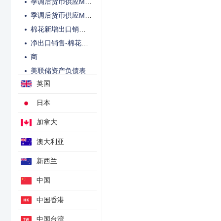
季调后货币供应M2金额
季调后货币供应M1金额
棉花新增出口销售-USDA每周
净出口销售-棉花第二年-USDA每周
商
美联储资产负债表
英国
ADP就业周度发布变动
RCM/TIPP六个月经济乐观指数
日本
加拿大
澳大利亚
新西兰
中国
中国香港
中国台湾