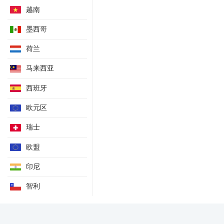
费城联储制造业就业指数
越南
费城联储制造业物价支付指数
墨西哥
费城联储制造业物价获得指数
MBA抵押贷款申请活动指数
荷兰
MBA抵押贷款购买指数
马来西亚
MBA抵押贷款再融资活动指数
出口
西班牙
进口
欧元区
初请失业金人数四周均值
瑞士
ISM制造业产出指数
ISM制造业就业指数
欧盟
ISM制造业库存指数
印尼
ISM制造业新订单指数
劳工就业成本季率
智利
政府预算
国外净交易