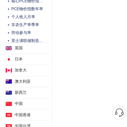
核心PCE物价指数年率
PCE物价指数年率
个人收入月率
非农生产率季率
劳动参与率
里士满联储制造业指数
英国
零售销售月率
核心零售销售月率
日本
S&P/CS20座大城市季调后房价指数月率
加拿大
S&P/CS20座大城市未季调房价指数年率
工厂订单月率
澳大利亚
NAHB房产市场指数
新西兰
制造业就业人口变动季调后
中国
季调后成屋签约销售指数月率
季调后成屋签约销售指数年率
中国香港
贸易帐
中国台湾