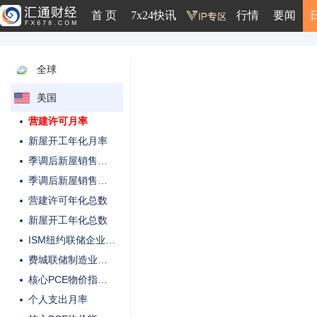
批发库存月率
首 页
7x24快讯
行情
要闻
ISM非制造业PMI
ISM制造业PMI
ISM制造业物价支付指数
全球
私营企业非农就业人数变动
美国
非农就业人口变动季调后
营建许可月率
新屋开工年化月率
季调后新屋销售年化月率
季调后新屋销售年化总数
营建许可年化总数
新屋开工年化总数
ISM纽约联储企业活动指数
费城联储制造业指数
核心PCE物价指数月率
个人支出月率