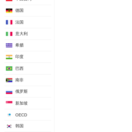
失业率
芝加哥PMI就业指数
德国
芝加哥PMI新订单指数
法国
芝加哥PMI物价支付指数
意大利
芝加哥PMI供应商交付指数
DOE燃料乙醇库存
希腊
DOE燃料乙醇总产量
印度
扣除运输的工厂订单月率
ICSC-高盛连锁店销售年率
巴西
红皮书商业零售销售年率
南非
密歇根大学消费者预期
俄罗斯
核心CPI月率季调后
EIA精炼厂设备利用率
新加坡
经常帐
OECD
费城联储制造业装船指数
费城联储制造业新订单指数
韩国